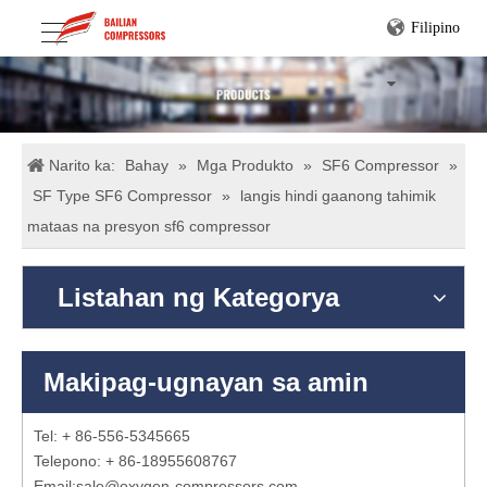
Filipino
Narito ka:
Bahay
»
Mga Produkto
»
SF6 Compressor
»
SF Type SF6 Compressor
»
langis hindi gaanong tahimik
mataas na presyon sf6 compressor
Listahan ng Kategorya
Makipag-ugnayan sa amin
Tel: + 86-556-5345665
Telepono: + 86-18955608767
Email:
sale@oxygen-compressors.com