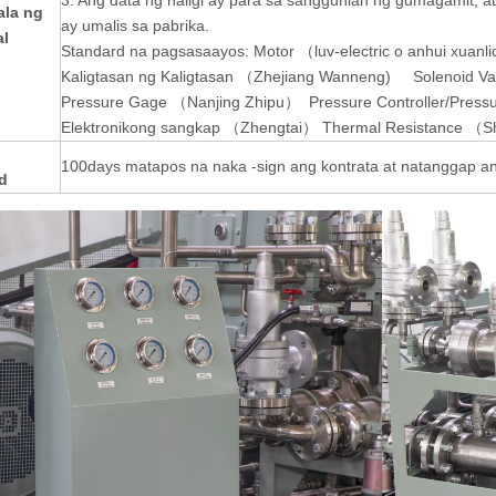
ala ng
ay umalis sa pabrika.
al
Standard na pagsasaayos: Motor （luv-electric o anhui xuan
Kaligtasan ng Kaligtasan （Zhejiang Wanneng) Solenoid Va
Pressure Gage （Nanjing Zhipu） Pressure Controller/Press
Elektronikong sangkap （Zhengtai） Thermal Resistance 
100days matapos na naka -sign ang kontrata at natanggap 
d