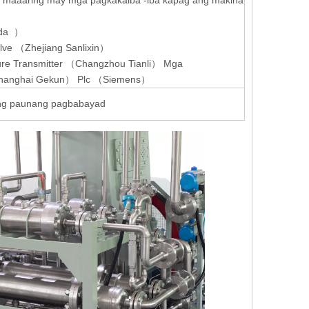
lida ）
lve （Zhejiang Sanlixin）
ure Transmitter （Changzhou Tianli） Mga
（Shanghai Gekun） Plc （Siemens）
ang paunang pagbabayad