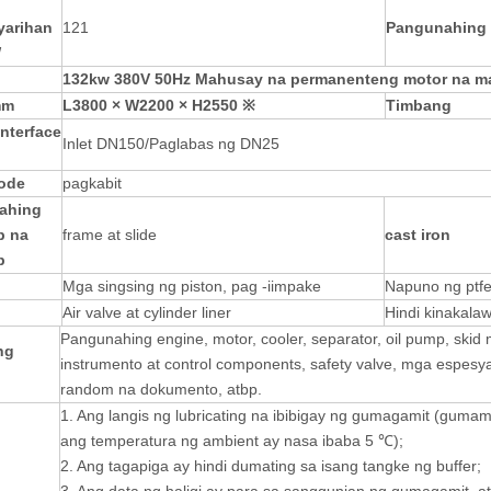
yarihan
121
Pangunahing
W
132kw
380V 50Hz
Mahusay na permanenteng motor na m
mm
L3800 × W2200 × H2550 ※
Timbang
interface
Inlet DN150/Paglabas ng DN25
ode
pagkabit
ahing
p na
frame at slide
cast iron
p
Mga singsing ng piston, pag -iimpake
Napuno ng ptf
Air valve at cylinder liner
Hindi kinakala
Pangunahing engine, motor, cooler, separator, oil pump, skid m
ng
instrumento at control components, safety valve, mga espesyal
random na dokumento, atbp.
1. Ang langis ng lubricating na ibibigay ng gumagamit (gumam
ang temperatura ng ambient ay nasa ibaba 5 ℃);
2. Ang tagapiga ay hindi dumating sa isang tangke ng buffer;
3. Ang data ng haligi ay para sa sanggunian ng gumagamit,