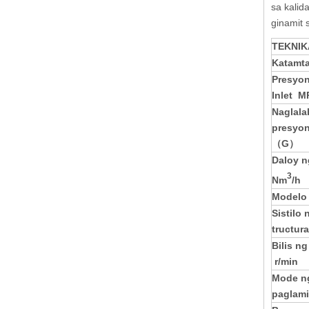
sa kalid
ginamit
TEKNIK
Katamt
Presyo
Inlet
MP
Naglala
presyo
（G）
Daloy n
3
N
m
/
h
Modelo
S
istilo 
tructura
Bilis ng
r/min
Mode n
paglam