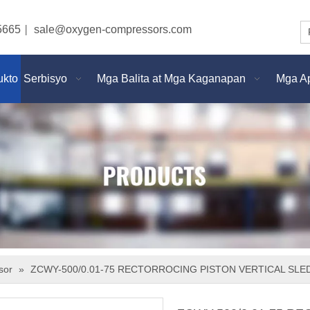
5665
sale@oxygen-compressors.com
|
ukto
Serbisyo
Mga Balita at Mga Kaganapan
Mga Ap
sor
»
ZCWY-500/0.01-75 RECTORROCING PISTON VERTICAL S