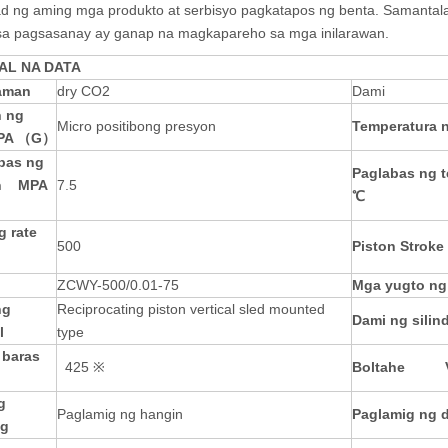
ad ng aming mga produkto at serbisyo pagkatapos ng benta. Samanta
 sa pagsasanay ay ganap na magkapareho sa mga inilarawan.
AL NA DATA
aman
dry CO2
Dami
n ng
Micro positibong presyon
Temperatura n
A （G）
bas ng
Paglabas ng 
n
MPA
7.5
℃
g rate
500
Piston Stroke
ZCWY-500/0.01-75
Mga yugto ng
ng
Reciprocating piston vertical sled mounted
Dami ng silin
l
type
 baras
425 ※
Boltahe
g
Paglamig ng hangin
Paglamig ng 
ig