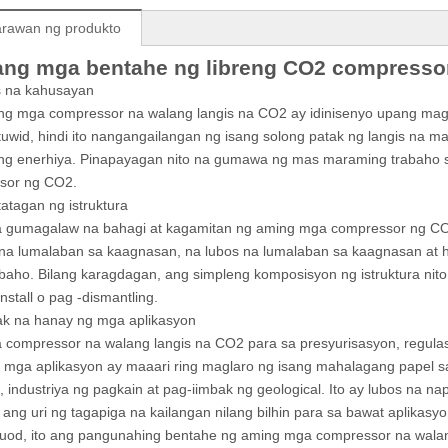
arawan ng produkto
ang mga bentahe ng libreng CO2 compressor
s na kahusayan
g mga compressor na walang langis na CO2 ay idinisenyo upang maging
wid, hindi ito nangangailangan ng isang solong patak ng langis na
g enerhiya. Pinapayagan nito na gumawa ng mas maraming trabaho s
sor ng CO2.
tatagan ng istruktura
 gumagalaw na bahagi at kagamitan ng aming mga compressor ng CO2 
na lumalaban sa kaagnasan, na lubos na lumalaban sa kaagnasan at h
baho. Bilang karagdagan, ang simpleng komposisyon ng istruktura nit
nstall o pag -dismantling.
ak na hanay ng mga aplikasyon
compressor na walang langis na CO2 para sa presyurisasyon, regulas
 mga aplikasyon ay maaari ring maglaro ng isang mahalagang papel 
, industriya ng pagkain at pag-iimbak ng geological. Ito ay lubos na
ang uri ng tagapiga na kailangan nilang bilhin para sa bawat aplikasyo
uod, ito ang pangunahing bentahe ng aming mga compressor na walan