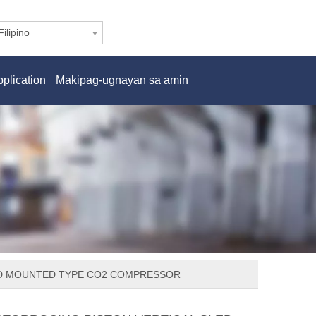
Filipino
plication
Makipag-ugnayan sa amin
LED MOUNTED TYPE CO2 COMPRESSOR