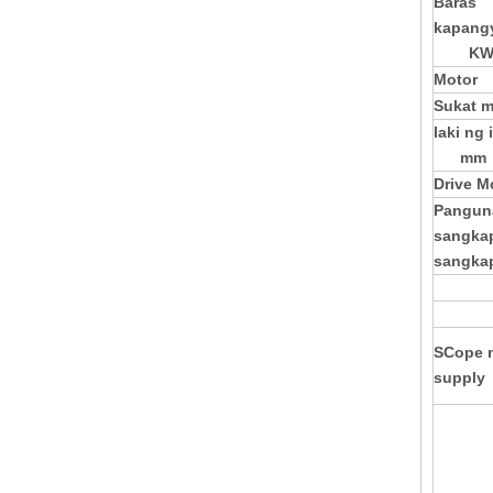
Baras
kapang
K
Motor
Sukat
laki ng 
mm
Drive M
Pangun
sangka
sangka
S
Cope 
supply