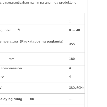
la, ginagarantiyahan namin na ang mga produktong
1
g inlet
℃
0 ～ 40
temperatura
（
Pagkatapos ng paglamig
）
≤55
mm
180
 compression
4
dro
4
V
380v50Hz
daloy ng tubig t/h
---