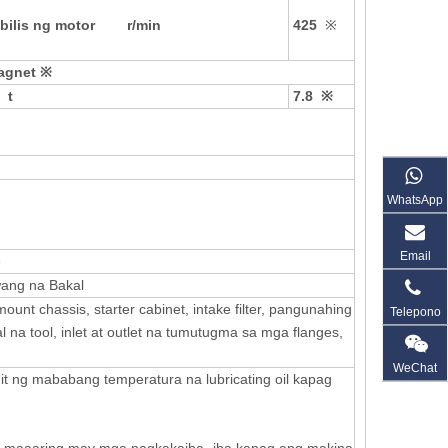
 bilis ng motor r/min
425
※
agnet
※
t
7.8
※
WhatsApp
Email
e
wang na Bakal
ount chassis, starter cabinet, intake filter, pangunahing
Telepono
 na tool, inlet at outlet na tumutugma sa mga flanges,
WeChat
it ng mababang temperatura na lubricating oil kapag
 at maaaring may mga pagkakaiba -iba kapag ang makina