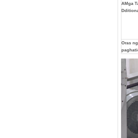
A
Mga T
Ddition
Oras ng
paghati