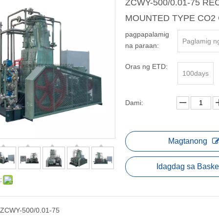
ZCWY-500/0.01-75 R
MOUNTED TYPE CO
pagpapalamig
Paglamig n
na paraan:
Oras ng ETD:
100days
Dami:
Magtanong
Idagdag sa Baske
:
ZCWY-500/0.01-75