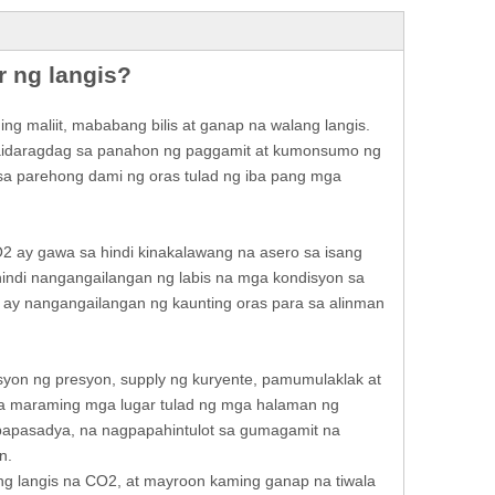
 ng langis?
 maliit, mababang bilis at ganap na walang langis.
 maidaragdag sa panahon ng paggamit at kumonsumo ng
a parehong dami ng oras tulad ng iba pang mga
ay gawa sa hindi kinakalawang na asero sa isang
indi nangangailangan ng labis na mga kondisyon sa
o ay nangangailangan ng kaunting oras para sa alinman
yon ng presyon, supply ng kuryente, pamumulaklak at
sa maraming mga lugar tulad ng mga halaman ng
 napapasadya, na nagpapahintulot sa gumagamit na
n.
g langis na CO2, at mayroon kaming ganap na tiwala