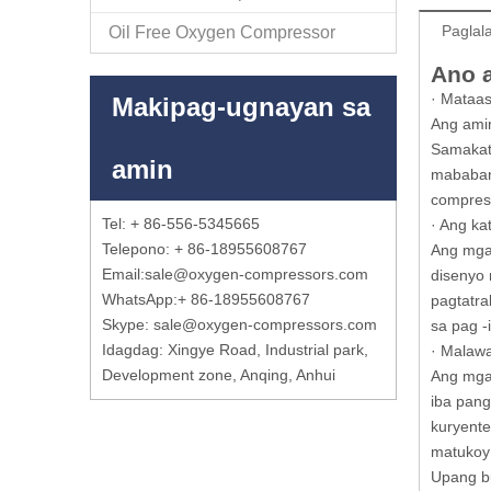
Paglal
Oil Free Oxygen Compressor
Ano 
· Mataa
Makipag-ugnayan sa
Ang amin
Samakatu
amin
mababan
compres
Tel: + 86-556-5345665
· Ang ka
Telepono: + 86-18955608767
Ang mga
Email:
sale@oxygen-compressors.com
disenyo 
WhatsApp:
+ 86-18955608767
pagtatra
Skype: sale@oxygen-compressors.com
sa pag -i
Idagdag: Xingye Road, Industrial park,
· Malaw
Development zone, Anqing, Anhui
Ang mga 
iba pang
kuryente
matukoy 
Upang b