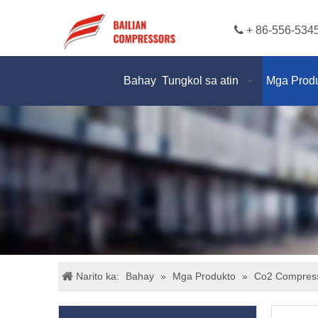

+ 86-556-534
Bahay
Tungkol sa atin
Mga Prod
Narito ka:
Bahay
»
Mga Produkto
»
Co2 Compres